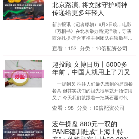
北京路演, 将文脉守护精神
传递给更多年轻人
新京报讯（记者滕朝）6月2日晚，电影
《万桐书》在北京举办路演活动，导演
西尔扎提·牙合甫携主创团队在映后与观
众见面，分享电影拍摄初心与幕后故
查看：
152
分类：
10倍配资公司
事。 电影《万桐书》北....
趣投顾 文博日历丨5000多
年前，中国人就用上了刀叉
一提到叉 往往人们最先想到的是西餐
餐具 但其实我们的祖先很早就开始使用
叉了 今天我们就跟着一把新石器时代的
骨叉 看看古人如何优雅地用餐 🍴这是
查看：
98
分类：
10倍配资公司
一把5....
宏牛操盘 880元一双的
PANE德训鞋成“上海土特