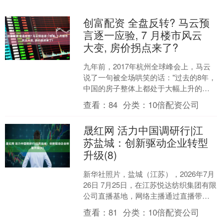
创富配资 全盘反转? 马云预
言逐一应验, 7 月楼市风云
大变, 房价拐点来了?
九年前，2017年杭州全球峰会上，马云
说了一句被全场哄笑的话："过去的8年，
中国的房子整体上都处于大幅上升的状
态。8年后，中国最便宜的东西可能就是
查看：
84
分类：
10倍配资公司
房子。" 这句....
晟红网 活力中国调研行|江
苏盐城：创新驱动企业转型
升级(8)
新华社照片，盐城（江苏），2026年7月
26日 7月25日，在江苏悦达纺织集团有限
公司直播基地，网络主播通过直播带
货。该公司通过智能化、数字化、绿色
查看：
81
分类：
10倍配资公司
化深度改造，....