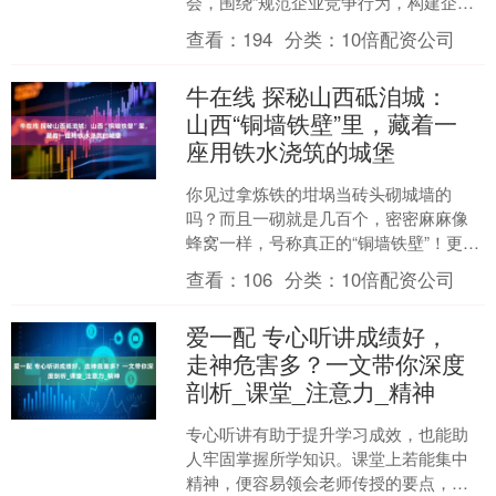
会，围绕“规范企业竞争行为，构建企业
出海良性竞争生态”主题，与五矿集团、
查看：
194
分类：
10倍配资公司
中建集团、....
牛在线 探秘山西砥洎城：
山西“铜墙铁壁”里，藏着一
座用铁水浇筑的城堡
你见过拿炼铁的坩埚当砖头砌城墙的
吗？而且一砌就是几百个，密密麻麻像
蜂窝一样，号称真正的“铜墙铁壁”！更绝
的是，进了城门就像钻进了蜘蛛网，丁
查看：
106
分类：
10倍配资公司
字路口多到让你怀疑人生....
爱一配 专心听讲成绩好，
走神危害多？一文带你深度
剖析_课堂_注意力_精神
专心听讲有助于提升学习成效，也能助
人牢固掌握所学知识。课堂上若能集中
精神，便容易领会老师传授的要点，不