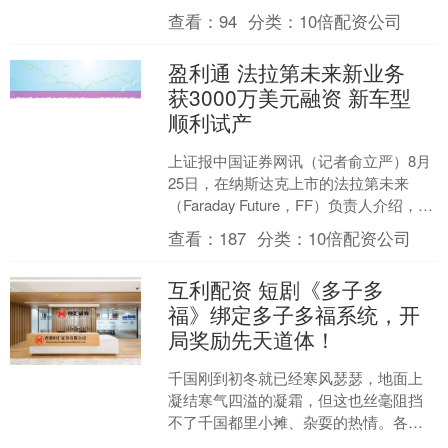
会掉队，自然能取得更好的学习成果。
查看：
94
分类：
10倍配资公司
接下来，将就专注听讲的意....
盈利通 法拉第未来新业务
获3000万美元融资 新车型
顺利试产
上证报中国证券网讯（记者俞立严）8月
25日，在纳斯达克上市的法拉第未来
（Faraday Future，FF）负责人介绍，公
司双飞轮业务均有重要进展：FX Sup....
查看：
187
分类：
10倍配资公司
互利配资 短剧《多子多
福》绑定多子多福系统，开
局奖励先天道体！
千国刚到初冬就已经寒风瑟瑟，地面上
凝结寒气四溢的凝霜，但这也丝毫阻挡
不了千国都里小摊、杂耍的热情。各个
巷口热闹非凡，人群拥挤。千国史上最