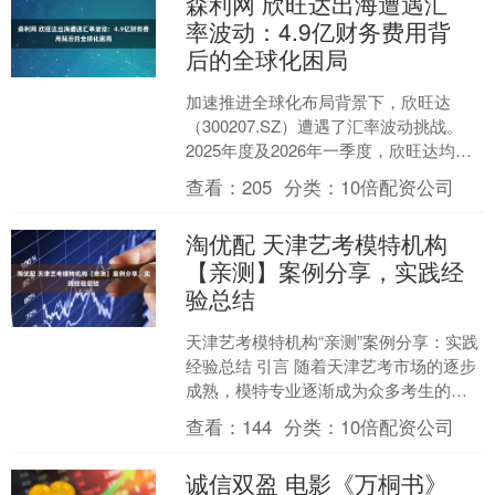
森利网 欣旺达出海遭遇汇
率波动：4.9亿财务费用背
后的全球化困局
加速推进全球化布局背景下，欣旺达
（300207.SZ）遭遇了汇率波动挑战。
2025年度及2026年一季度，欣旺达均陷
入“增收不增利”局面。对于净利润承压，
查看：
205
分类：
10倍配资公司
20....
淘优配 天津艺考模特机构
【亲测】案例分享，实践经
验总结
天津艺考模特机构“亲测”案例分享：实践
经验总结 引言 随着天津艺考市场的逐步
成熟，模特专业逐渐成为众多考生的选
择方向之一。然而，选择合适的艺考培
查看：
144
分类：
10倍配资公司
训机构对考生来说....
诚信双盈 电影《万桐书》