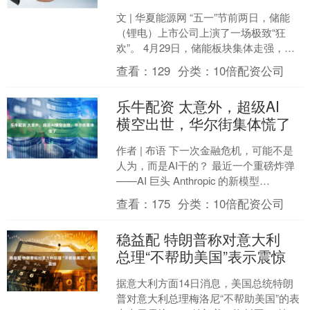
文 | 华夏能源网 “五一”节前两日，储能
（锂电）上市公司上演了一场极致“狂
欢”。 4月29日，储能板块集体走强，鹏
辉能源（SZ：300438）、雅化集团
查看：
129
分类：
10倍配资公司
（SZ....
乐牛配资 太意外，超级AI
横空出世，华尔街集体慌了
作者 | 布语 下一次金融危机，可能不是
人为，而是AI干的？ 最近一个重磅炸弹
——AI 巨头 Anthropic 的新模型
Mythos，让整个华尔街都慌了。 ....
查看：
175
分类：
10倍配资公司
稳益配 特朗普称对意大利
总理“不帮助美国”表示震惊
据意大利方面14日消息，美国总统特朗
普对意大利总理梅洛尼“不帮助美国”的表