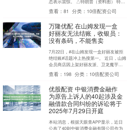
态表示震惊。 △特朗普（资料图） 特朗
普在接受意大利媒体采访时表示，他对
查看：
81
分类：
10倍配资公司
梅洛尼不想帮助....
万隆优配 在山姆发现一盒
好丽友无法结账，收银员：
没有条码，不能售卖
7月22日，#在山姆发现一盒好丽友被拒
绝结账#话题冲上热搜第一。 近日，山姆
会员商店因上架好丽友派、卫龙魔芋爽
等商品，引发会员强烈不满。澎湃新闻
查看：
198
分类：
10倍配资公司
探访广州天河门店....
优股配资 中银消费金融作
为原告上诉人的40起涉及金
融借款合同纠纷的诉讼将于
2025年7月29日开庭
本站消息，根据天眼查APP显示，近日
公布了40则中银消费金融有限公司作为