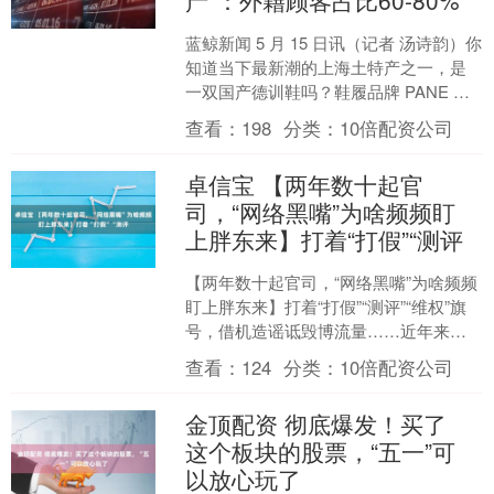
产”：外籍顾客占比60-80%
蓝鲸新闻 5 月 15 日讯（记者 汤诗韵）你
知道当下最新潮的上海土特产之一，是
一双国产德训鞋吗？鞋履品牌 PANE 正
在加速走红，成为众多国际游客打卡购
查看：
198
分类：
10倍配资公司
买的伴....
卓信宝 【两年数十起官
司，“网络黑嘴”为啥频频盯
上胖东来】打着“打假”“测评
【两年数十起官司，“网络黑嘴”为啥频频
盯上胖东来】打着“打假”“测评”“维权”旗
号，借机造谣诋毁博流量……近年来，
一些网络自媒体频频“碰瓷”知名企业，形
查看：
124
分类：
10倍配资公司
成“网络....
金顶配资 彻底爆发！买了
这个板块的股票，“五一”可
以放心玩了