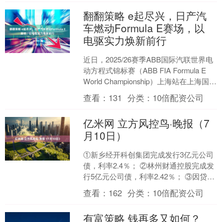
翻翻策略 e起尽兴，日产汽
车燃动Formula E赛场，以
电驱实力焕新前行
近日，2025/26赛季ABB国际汽联世界电
动方程式锦标赛（ABB FIA Formula E
World Championship）上海站在上海国际
赛车场重燃....
查看：
131
分类：
10倍配资公司
亿米网 立方风控鸟·晚报（7
月10日）
①新乡经开科创集团完成发行3亿元公司
债，利率2.4％； ②林州财通控股完成发
行5亿元公司债，利率2.42％； ③因贷款
三查不尽职等，河南农商行渑池支行被
查看：
162
分类：
10倍配资公司
罚45万....
有富策略 钱再多又如何？