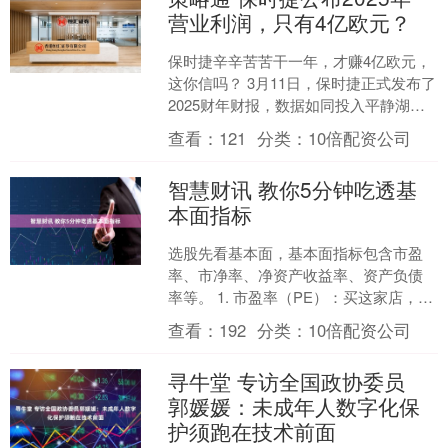
营业利润，只有4亿欧元？
保时捷辛辛苦苦干一年，才赚4亿欧元，
这你信吗？ 3月11日，保时捷正式发布了
2025财年财报，数据如同投入平静湖面
的一颗深水炸弹：全年营业收入为362.7
查看：
121
分类：
10倍配资公司
亿欧元....
智慧财讯 教你5分钟吃透基
本面指标
选股先看基本面，基本面指标包含市盈
率、市净率、净资产收益率、资产负债
率等。 1. 市盈率（PE）：买这家店，多
久能回本？ 假如你花 100 万盘下一家饭
查看：
192
分类：
10倍配资公司
馆，它每....
寻牛堂 专访全国政协委员
郭媛媛：未成年人数字化保
护须跑在技术前面