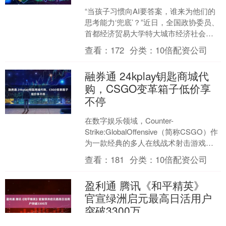
“当孩子习惯向AI要答案，谁来为他们的
思考能力‘兜底’？”近日，全国政协委员、
首都经济贸易大学特大城市经济社会发
展研究院副院长郭媛媛在接受北京商报
查看：
172
分类：
10倍配资公司
记者专访时指出....
融券通 24kplay钥匙商城代
购，CSGO变革箱子低价享
不停
在数字娱乐领域，Counter-
Strike:GlobalOffensive（简称CSGO）作
为一款经典的多人在线战术射击游戏，
不仅以其竞技性吸引着全球玩家，其....
查看：
181
分类：
10倍配资公司
盈利通 腾讯《和平精英》
官宣绿洲启元最高日活用户
突破3300万