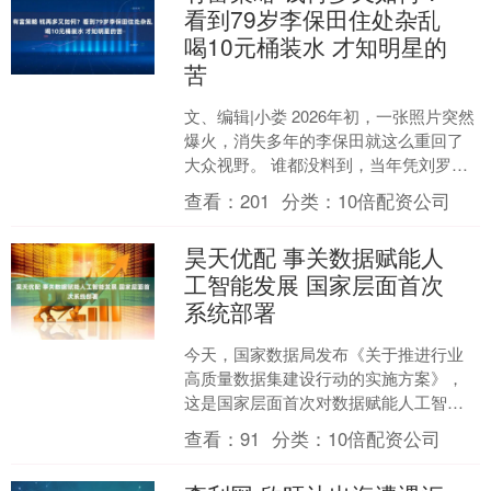
看到79岁李保田住处杂乱
喝10元桶装水 才知明星的
苦
文、编辑|小娄 2026年初，一张照片突然
爆火，消失多年的李保田就这么重回了
大众视野。 谁都没料到，当年凭刘罗
锅、喜来乐火遍全国，拿遍金鸡百花华
查看：
201
分类：
10倍配资公司
表的老戏骨，晚年....
昊天优配 事关数据赋能人
工智能发展 国家层面首次
系统部署
今天，国家数据局发布《关于推进行业
高质量数据集建设行动的实施方案》，
这是国家层面首次对数据赋能人工智能
发展作出的系统性部署。 《实施方案》
查看：
91
分类：
10倍配资公司
围绕行业高质量数据集供....