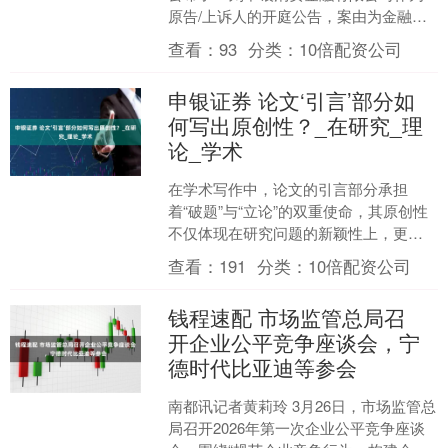
原告/上诉人的开庭公告，案由为金融借
款合同纠纷，开庭日期为2025年7月29
查看：
93
分类：
10倍配资公司
日。详细内容....
申银证券 论文‘引言’部分如
何写出原创性？_在研究_理
论_学术
在学术写作中，论文的引言部分承担
着“破题”与“立论”的双重使命，其原创性
不仅体现在研究问题的新颖性上，更贯
穿于文献梳理的视角、逻辑推进的路径
查看：
191
分类：
10倍配资公司
以及学术价值的阐释中....
钱程速配 市场监管总局召
开企业公平竞争座谈会，宁
德时代比亚迪等参会
南都讯记者黄莉玲 3月26日，市场监管总
局召开2026年第一次企业公平竞争座谈