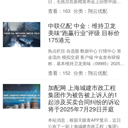
日，毛焦尔在新闻发布会上回答中国媒
体有关中匈关系的问题时表示，“中国是
查看：
163
分类：
翔云优配
世界上最重要、....
中联亿配 中金：维持卫龙
美味“跑赢行业”评级 目标价
175港元
热点栏目 自选股 数据中心 行情中心 资
金流向 模拟交易 客户端 中金发布研报
称，基本维持卫龙美味（09985）2025年
和2026年利润预测，保持目标价17.....
查看：
152
分类：
翔云优配
加配网 上海城建市政工程
集团作为被告被上诉人的1
起涉及买卖合同纠纷的诉讼
将于2025年7月29日开庭
本站消息，根据天眼查APP显示，近日
公布了一则上海城建市政工程（集团）