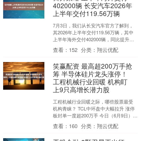
402000辆 长安汽车2026年
上半年交付119.56万辆
7月3日，我们从长安汽车官方了解到，
其2026年上半年交付119.56万辆，其中
上半年海外交付402000辆，同比提升
35.1%；上半年新能源交付456000辆....
查看：
152
分类：
翔云优配
笑赢配资 最高超200万手抢
筹 半导体硅片龙头涨停！
工程机械行业回暖 机构盯
上9只高增长潜力股
工程机械行业回暖之际，哪些股票最受
机构青睐？ TCL中环盘中大幅拉升 涨停
板封单一度超200万手 今日（6月9日）早
盘，半导体硅片概念股大幅上涨，沪硅
查看：
160
分类：
翔云优配
产业、有研....