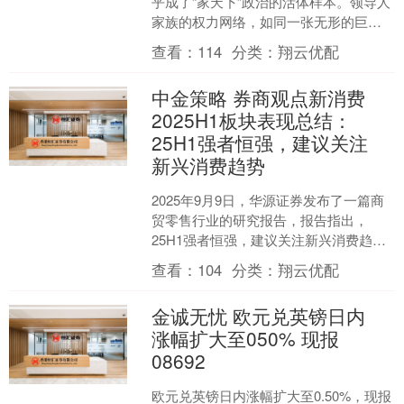
乎成了“家天下”政治的活体样本。领导人
家族的权力网络，如同一张无形的巨
网，密密麻麻地延展到军队、政府、经
查看：
114
分类：
翔云优配
济与社会生活的各个层面....
中金策略 券商观点新消费
2025H1板块表现总结：
25H1强者恒强，建议关注
新兴消费趋势
2025年9月9日，华源证券发布了一篇商
贸零售行业的研究报告，报告指出，
25H1强者恒强，建议关注新兴消费趋
势。 报告具体内容如下： 投资要点：
查看：
104
分类：
翔云优配
25H1美妆板....
金诚无忧 欧元兑英镑日内
涨幅扩大至050% 现报
08692
欧元兑英镑日内涨幅扩大至0.50%，现报