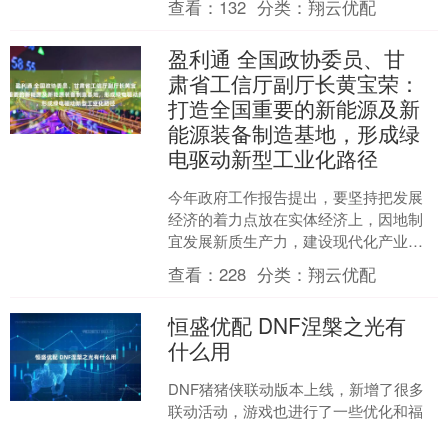
查看：
132
分类：
翔云优配
限， 后者是....
盈利通 全国政协委员、甘
肃省工信厅副厅长黄宝荣：
打造全国重要的新能源及新
能源装备制造基地，形成绿
电驱动新型工业化路径
今年政府工作报告提出，要坚持把发展
经济的着力点放在实体经济上，因地制
宜发展新质生产力，建设现代化产业体
系。地处西北的老工业基地甘肃也将“加
查看：
228
分类：
翔云优配
快构建现代化产业体系”....
恒盛优配 DNF涅槃之光有
什么用
DNF猪猪侠联动版本上线，新增了很多
联动活动，游戏也进行了一些优化和福
利改动，比如新材料涅槃之光，那么