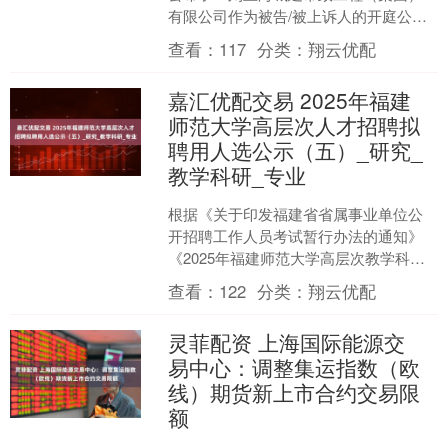
有限公司作为被告/被上诉人的开庭公
告，详细内容如下： 案号：（2025）沪
查看：
117
分类：
翔云优配
0107民初79....
嘉汇优配交易 2025年福建
师范大学高层次人才招聘拟
聘用人选公示（五）_研究_
教学科研_专业
根据《关于印发福建省省属事业单位公
开招聘工作人员考试暂行办法的通知》
《2025年福建师范大学高层次教学科研
人员招聘方案》，经招聘信息发布、报
查看：
122
分类：
翔云优配
名应聘、资格审核、考....
灵菲配资 上海国际能源交
易中心：调整集运指数（欧
线）期货新上市合约交易限
额