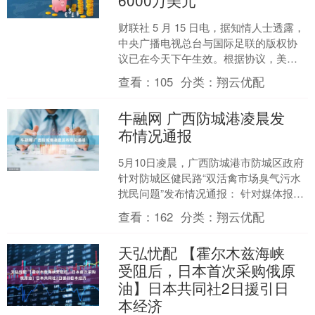
6000万美元
财联社 5 月 15 日电，据知情人士透露，
中央广播电视总台与国际足联的版权协
议已在今天下午生效。根据协议，美加
墨世界杯的版权费为 6000 万美元。 ( 澎
查看：
105
分类：
翔云优配
湃....
牛融网 广西防城港凌晨发
布情况通报
5月10日凌晨，广西防城港市防城区政府
针对防城区健民路“双活禽市场臭气污水
扰民问题”发布情况通报： 针对媒体报道
防城区健民路双活禽市场臭气污水扰民
查看：
162
分类：
翔云优配
问题，我区高度....
天弘忧配 【霍尔木兹海峡
受阻后，日本首次采购俄原
油】日本共同社2日援引日
本经济