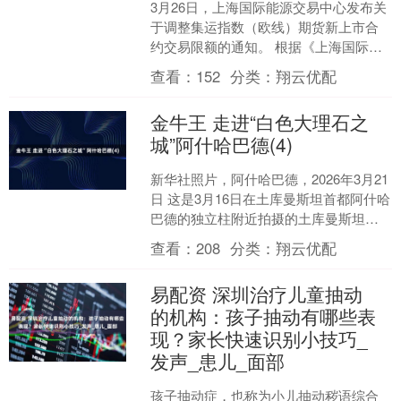
3月26日，上海国际能源交易中心发布关
于调整集运指数（欧线）期货新上市合
约交易限额的通知。 根据《上海国际能
源交易中心风险控制管理细则》等有关
查看：
152
分类：
翔云优配
规定，自集运指数（....
金牛王 走进“白色大理石之
城”阿什哈巴德(4)
新华社照片，阿什哈巴德，2026年3月21
日 这是3月16日在土库曼斯坦首都阿什哈
巴德的独立柱附近拍摄的土库曼斯坦国
旗。 土库曼斯坦首都阿什哈巴德是该国
查看：
208
分类：
翔云优配
政治、文....
易配资 深圳治疗儿童抽动
的机构：孩子抽动有哪些表
现？家长快速识别小技巧_
发声_患儿_面部
孩子抽动症，也称为小儿抽动秽语综合