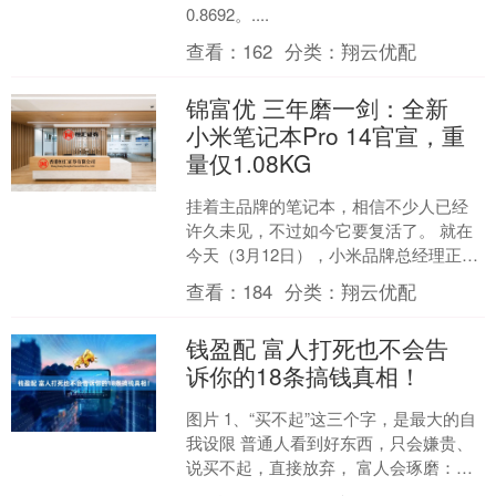
0.8692。....
查看：
162
分类：
翔云优配
锦富优 三年磨一剑：全新
小米笔记本Pro 14官宣，重
量仅1.08KG
挂着主品牌的笔记本，相信不少人已经
许久未见，不过如今它要复活了。 就在
今天（3月12日），小米品牌总经理正式
官宣，全新Xiaomi Book Pro 14即将发....
查看：
184
分类：
翔云优配
钱盈配 富人打死也不会告
诉你的18条搞钱真相！
图片 1、“买不起”这三个字，是最大的自
我设限 普通人看到好东西，只会嫌贵、
说买不起，直接放弃， 富人会琢磨：我
怎么努力才能买得起。 前者是给自己设