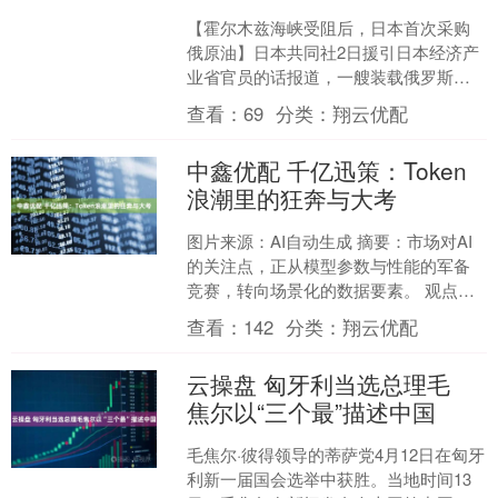
【霍尔木兹海峡受阻后，日本首次采购
俄原油】日本共同社2日援引日本经济产
业省官员的话报道，一艘装载俄罗斯远
东“萨哈林2号”所产原油的油轮，即将抵
查看：
69
分类：
翔云优配
达日本。这将是在霍....
中鑫优配 千亿迅策：Token
浪潮里的狂奔与大考
图片来源：AI自动生成 摘要：市场对AI
的关注点，正从模型参数与性能的军备
竞赛，转向场景化的数据要素。 观点指
数(GDIRI) 自2025年末上市以来， AI
查看：
142
分类：
翔云优配
底....
云操盘 匈牙利当选总理毛
焦尔以“三个最”描述中国
毛焦尔·彼得领导的蒂萨党4月12日在匈牙
利新一届国会选举中获胜。当地时间13