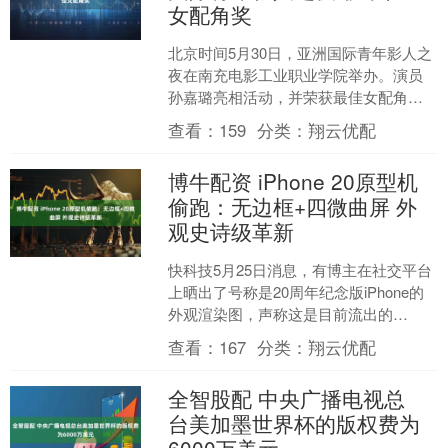
女配角奖
北京时间5月30日，亚洲国际青年影人之
夜在南充电影工业职业学院举办。演员
孙嘉璐亮相活动，并荣获最佳女配角
奖。红毯现场，她身着红色礼服出席，
查看：
159
分类：
翔云优配
造型简约大方，整体状态....
博牛配资 iPhone 20原型机
偷跑：无边框+四微曲屏 外
观史诗级革新
快科技5月25日消息，有博主在社交平台
上晒出了号称是20周年纪念版iPhone的
外观渲染图，声称这是目前流出的
iPhone 20早期原型机方案，完全跳脱出
查看：
167
分类：
翔云优配
了近几....
全智股配 中央广播电视总
台美加墨世界杯的版权费为