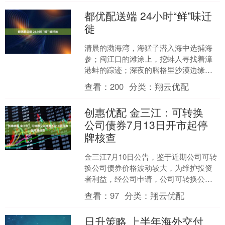
都优配送端 24小时“鲜”味迁
徙
清晨的渤海湾，海猛子潜入海中选捕海
参；闽江口的滩涂上，挖蚌人寻找着漳
港蚌的踪迹；深夜的腾格里沙漠边缘，
沙葱被连根拔起……冷链车、午夜航
查看：
200
分类：
翔云优配
班、高铁货运——这些沉默的....
创惠优配 金三江：可转换
公司债券7月13日开市起停
牌核查
金三江7月10日公告，鉴于近期公司可转
换公司债券价格波动较大，为维护投资
者利益，经公司申请，公司可转换公司
债券（证券简称:三江转债，转债代
查看：
97
分类：
翔云优配
码:123273）自2....
日升策略 上半年海外交付