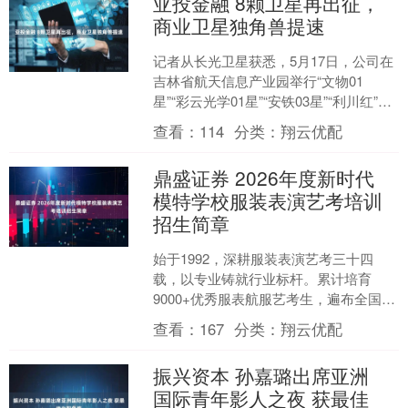
亚投金融 8颗卫星再出征，
商业卫星独角兽提速
记者从长光卫星获悉，5月17日，公司在
吉林省航天信息产业园举行“文物01
星”“彩云光学01星”“安铁03星”“利川红”卫
星以及“吉星”高分07C04星等8颗卫星....
查看：
114
分类：
翔云优配
鼎盛证券 2026年度新时代
模特学校服装表演艺考培训
招生简章
始于1992，深耕服装表演艺考三十四
载，以专业铸就行业标杆。累计培育
9000+优秀服表航服艺考生，遍布全国顶
尖艺术学府。近三十四年斩获服装表演
查看：
167
分类：
翔云优配
专业状元17名，2....
振兴资本 孙嘉璐出席亚洲
国际青年影人之夜 获最佳