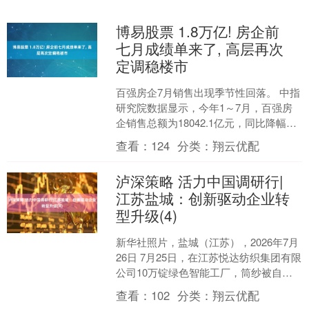
博易股票 1.8万亿! 房企前
七月成绩单来了, 高层再次
定调稳楼市
百强房企7月销售出现季节性回落。 中指
研究院数据显示，今年1～7月，百强房
企销售总额为18042.1亿元，同比降幅较
前6月收窄0.6个百分点。但环比看，7月
查看：
124
分类：
翔云优配
单月....
泸深策略 活力中国调研行|
江苏盐城：创新驱动企业转
型升级(4)
新华社照片，盐城（江苏），2026年7月
26日 7月25日，在江苏悦达纺织集团有限
公司10万锭绿色智能工厂，筒纱被自动
输送到成包线自动成包。该工厂入选全
查看：
102
分类：
翔云优配
球“灯塔....