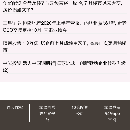
创富配资 全盘反转? 马云预言逐一应验, 7 月楼市风云大变,
房价拐点来了?
三星证券 恒隆地产2026年上半年营收、内地租赁“双增”, 新老
CEO交接定档10月| 直击业绩会
博易股票 1.8万亿! 房企前七月成绩单来了, 高层再次定调稳楼
市
中岩投资 活力中国调研行|江苏盐城：创新驱动企业转型升级
(2)
翔云优配
靠谱的股
10倍配资
靠谱股票
票配资平
公司
配资app
台
官网