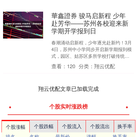
華鑫證券 骏马启新程 少年
赴芳华——苏州各校迎来新
学期开学报到日
春潮涌动启新程，少年逐光赴新约！3月
4日，苏州中小学同步开启新学期报到模
式，园区、姑苏区多所学校打破传统报
到形式，以马年为契机，将仪式感、趣
查看：
120
分类：
翔云优配
味性与传统文化深度融....
翔云优配文章已加载完成
个股实时涨跌榜
个股跌幅
个股流入
个股流出
换手率
个股涨幅
排名
名称
最新价
涨幅
换手率