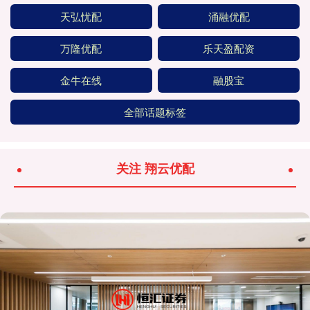
天弘忧配
涌融优配
万隆优配
乐天盈配资
金牛在线
融股宝
全部话题标签
关注 翔云优配