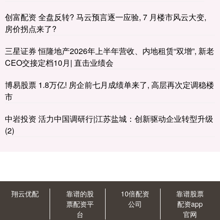
创富配资 全盘反转? 马云预言逐一应验, 7 月楼市风云大变,
房价拐点来了?
三星证券 恒隆地产2026年上半年营收、内地租赁“双增”, 新老
CEO交接定档10月| 直击业绩会
博易股票 1.8万亿! 房企前七月成绩单来了, 高层再次定调稳楼
市
中岩投资 活力中国调研行|江苏盐城：创新驱动企业转型升级
(2)
翔云优配
靠谱的股
10倍配资
靠谱股票
票配资平
公司
配资app
台
官网