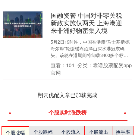
国融资管 中国对非零关税
新政实施仅两天 上海港迎
来非洲好物密集入境
5月2日19时许，中国香港籍“马士基斯德
哥尔摩”轮缓缓靠泊洋山深水港冠东码
头。该轮在港期间将卸载3400多个标准
集装箱货物，其中882标箱产自南非、36
查看：
104
分类：
靠谱股票配资app
标箱来自....
官网
翔云优配文章已加载完成
个股实时涨跌榜
个股跌幅
个股流入
个股流出
换手率
个股涨幅