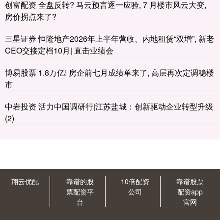
创富配资 全盘反转? 马云预言逐一应验, 7 月楼市风云大变,
房价拐点来了?
三星证券 恒隆地产2026年上半年营收、内地租赁“双增”, 新老
CEO交接定档10月| 直击业绩会
博易股票 1.8万亿! 房企前七月成绩单来了, 高层再次定调稳楼
市
中岩投资 活力中国调研行|江苏盐城：创新驱动企业转型升级
(2)
翔云优配
靠谱的股
10倍配资
靠谱股票
票配资平
公司
配资app
台
官网