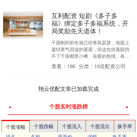
互利配资 短剧《多子多
福》绑定多子多福系统，开
局奖励先天道体！
千国刚到初冬就已经寒风瑟瑟，地面上
凝结寒气四溢的凝霜，但这也丝毫阻挡
不了千国都里小摊、杂耍的热情。各个
巷口热闹非凡，人群拥挤。千国史上最
查看：
196
分类：
10倍配资公司
年轻、最凶悍的将军应招回....
翔云优配文章已加载完成
个股实时涨跌榜
个股跌幅
个股流入
个股流出
换手率
个股涨幅
排名
名称
最新价
涨幅
换手率