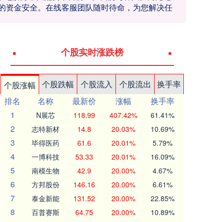
的资金安全。在线客服团队随时待命，为您解决任
个股实时涨跌榜
个股跌幅
个股流入
个股流出
换手率
个股涨幅
排名
名称
最新价
涨幅
换手率
1
N展芯
118.99
407.42%
61.41%
2
志特新材
14.8
20.03%
10.69%
3
毕得医药
61.6
20.01%
5.79%
4
一博科技
53.33
20.01%
16.09%
5
南模生物
42.9
20.00%
4.67%
6
方邦股份
146.16
20.00%
6.61%
7
泰金新能
131.52
20.00%
22.85%
8
百普赛斯
64.75
20.00%
10.89%