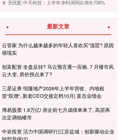
​无忧配 中天科技：上半年净利润同比增长738%
5
最新文章
云管家 为什么越来越多的年轻人喜欢买“顶层”! 原因
很现实
创富配资 全盘反转? 马云预言逐一应验, 7 月楼市风
云大变, 房价拐点来了?
三星证券 恒隆地产2026年上半年营收、内地租
赁“双增”, 新老CEO交接定档10月| 直击业绩会
博易股票 1.8万亿! 房企前七月成绩单来了, 高层再
次定调稳楼市
中岩投资 活力中国调研行|江苏盐城：创新驱动企业
转型升级(2)