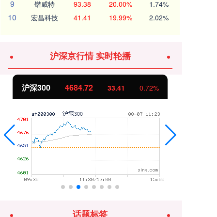
9
锴威特
93.38
20.00%
1.74%
10
宏昌科技
41.41
19.99%
2.02%
沪深京行情 实时轮播
北证50
1126.78
创
3.90
0.35%
话题标签