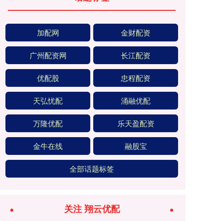
加配网
金财配资
广州配资网
长江配资
优配股
忠程配资
天弘忧配
涌融优配
万隆优配
乐天盈配资
金牛在线
融股宝
全部话题标签
关注 翔云优配