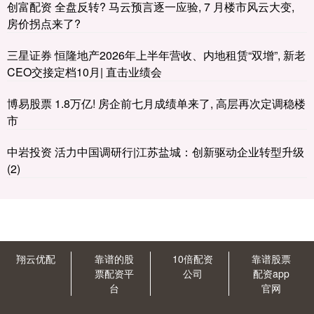
创富配资 全盘反转? 马云预言逐一应验, 7 月楼市风云大变,
房价拐点来了?
三星证券 恒隆地产2026年上半年营收、内地租赁“双增”, 新老
CEO交接定档10月| 直击业绩会
博易股票 1.8万亿! 房企前七月成绩单来了, 高层再次定调稳楼
市
中岩投资 活力中国调研行|江苏盐城：创新驱动企业转型升级
(2)
翔云优配
靠谱的股
10倍配资
靠谱股票
票配资平
公司
配资app
台
官网