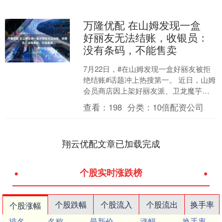
万隆优配 在山姆发现一盒
好丽友无法结账，收银员：
没有条码，不能售卖
7月22日，#在山姆发现一盒好丽友被拒
绝结账#话题冲上热搜第一。 近日，山姆
会员商店因上架好丽友派、卫龙魔芋爽
等商品，引发会员强烈不满。澎湃新闻
查看：
198
分类：
10倍配资公司
探访广州天河门店....
翔云优配文章已加载完成
个股实时涨跌榜
个股跌幅
个股流入
个股流出
换手率
个股涨幅
排名
名称
最新价
涨幅
换手率