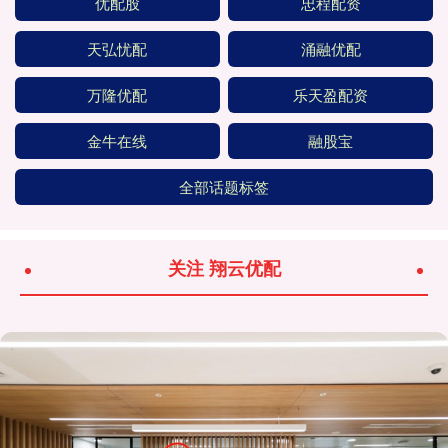
优配股
忠程配资
天弘忧配
涌融优配
万隆优配
乐天盈配资
金牛在线
融股宝
全部话题标签
关注 翔云优配