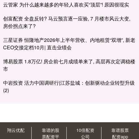
云管家 为什么越来越多的年轻人喜欢买“顶层”! 原因很现实
创富配资 全盘反转? 马云预言逐一应验, 7 月楼市风云大变,
房价拐点来了?
三星证券 恒隆地产2026年上半年营收、内地租赁“双增”, 新老
CEO交接定档10月| 直击业绩会
博易股票 1.8万亿! 房企前七月成绩单来了, 高层再次定调稳楼
市
中岩投资 活力中国调研行|江苏盐城：创新驱动企业转型升级
(2)
翔云优配
靠谱的股
10倍配资
靠谱股票
票配资平
公司
配资app