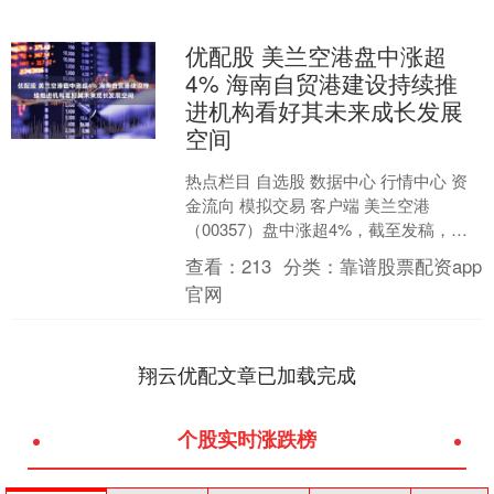
优配股 美兰空港盘中涨超
4% 海南自贸港建设持续推
进机构看好其未来成长发展
空间
热点栏目 自选股 数据中心 行情中心 资
金流向 模拟交易 客户端 美兰空港
（00357）盘中涨超4%，截至发稿，股
价上涨2.96%，现报11.82港元，成交额
查看：
213
分类：
靠谱股票配资app
3....
官网
翔云优配文章已加载完成
个股实时涨跌榜